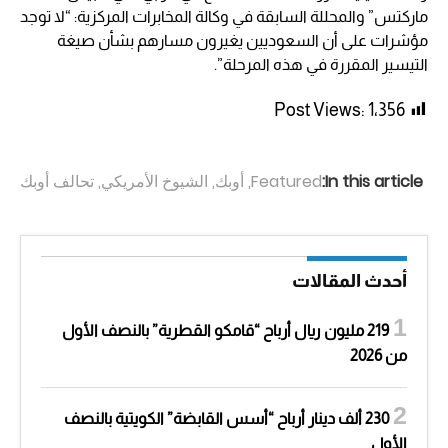
ماركتس” والمحللة السابقة في وكالة المخابرات المركزية: “لا توجد
مؤشرات على أن السعوديين يغيرون مسارهم بشأن صيغة
التيسير المقررة في هذه المرحلة”.
Post Views:
1٬356
In this article:
Featured
,
أوبك
,
الشيوخ الأمريكي
,
تحالف أوبك
أحدث المقالات
219 مليون ريال أرباح “قامكو القطرية” بالنصف الأول
من 2026
230 ألف دينار أرباح “أسس القابضة” الكويتية بالنصف
الأول