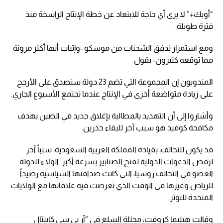
“أوبك+” لا يرى أي حاجة للابتعاد عن خطة الإنتاج الراسخة منذ
فترة طويلة.
ومع استمرار تدفق الشحنات من موسكو -وإثبات أنها أكثر مرونة
مما توقعه كثيرون- يقول
المندوبون إن المجموعة التي تضم 23 دولة ستصدق على الأرجح
على زيادة متواضعة أخرى في الإنتاج عندما تجتمع الأسبوع الجاري.
وأشاروا إلى أن التهديد بالمطالبة بإغلاق جديد في الصين بهدف
مكافحة كوفيد هو سبب آخر للبقاء حذرين.
قد يكون للتحالف، بقيادة المملكة العربية السعودية، سبباً آخر
لرفض الدعوات الدولية لفتح الصنابير بسرعة أكبر: الولاء للدولة
العضو في التحالف روسيا، التي كانت صداقتها السياسية رصيداً
للرياض وغيرها في الوقت الذي تعرضت فيه علاقاتها مع الولايات
المتحدة للتوتر.
وقالت هيليما كروفت، محللة السلع في “آر بي سي كابيتال