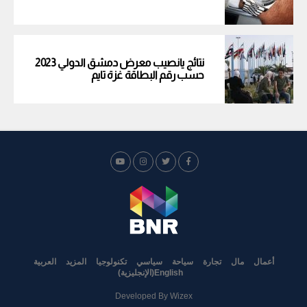
نتائج يانصيب معرض دمشق الدولي 2023
حسب رقم البطاقة غزة تايم
أعمال
مال
تجارة
سياحة
سياسي
تكنولوجيا
المزيد
العربية
English
(
الإنجليزية
)
Developed By
Wizex