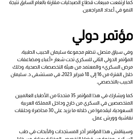
كما ارتفعت مبيعات قطاع الصيدليات مقارنة بالعام السابق نتيجة
النمو في أعداد المراجعين.
مؤتمر دولي
وفي سياق متصل، تنظم مجموعة سليمان الحبيب الطبية،
المؤتمر الدولي الثاني للسكري تحت شعار «أعباء ومضاعفات
مرض السكري» والمعتمد من هيئة التخصصات الصحية، وذلك
خلال الفترة من 16 إلى 18 فبراير 2023، في مستشفى د. سليمان
الحبيب بالتخصصي.
كما ويشارك في هذا المؤتمر 35 متحدثا من الأطباء العالميين
المتخصصين في السكري من خارج وداخل المملكة العربية
السعودية، ليقدموا من خلاله ما يزيد على 30 محاضرة وحلقات
نقاشية وورش عمل.
وسيناقش هذا المؤتمر آخر المستجدات والأبحاث في طب
السكري، وحزمة من قضايا التخصص المختارة بعناية، من خلال