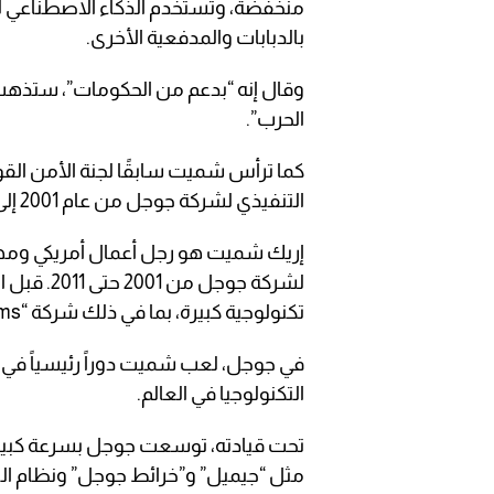
منخفضة، وتستخدم الذكاء الاصطناعي لتحد
بالدبابات والمدفعية الأخرى.
وقال إنه “بدعم من الحكومات”، ستذهب 
الحرب”.
كما ترأس شميت سابقًا لجنة الأمن الق
التنفيذي لشركة جوجل من عام 2001 إلى عام 2011.
إريك شميت هو رجل أعمال أمريكي وم
لشركة جوج
تكنولوجية كبيرة، بما في ذلك شركة “Sun Microsystems” و”Novell”.
في جوجل، لعب شميت دوراً رئيسياً في 
التكنولوجيا في العالم.
تحت قيادته، توسعت جوجل بسرعة كبير
مثل “جيميل” و”خرائط جوجل” ونظام الت