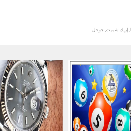
,
إريك شميت
,
جوجل