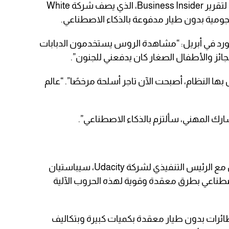
بدون طيار تنوي مساعدة أوكرانيا، وفقًا لتقرير Business Insider، الذي يصف شركة White
د في أبريل: “مشاهدة الروس يستخدمون الدبابات
جائز والأطفال الصغار كان يدفعني للجنون”.
ا النظام، أصبحت الآن تاجر أسلحة مرخصًا”. “عالم
رك المهني، سألتزم بالذكاء الاصطناعي”.
كان قد قال في المحاضرة إنه كان يعمل مع الرئيس التنفيذي لشركة Udacity، سيباستيان
طناعي بطرق معقدة وقوية لهذه الحروب الآلية
ئرات بدون طيار معقدة بكميات كبيرة وبتكاليف