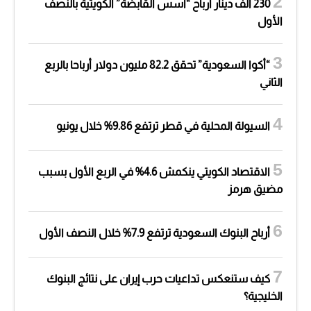
230 ألف دينار أرباح “أسس القابضة” الكويتية بالنصف
الأول
“أكوا السعودية” تحقق 82.2 مليون دولار أرباحا بالربع
الثاني
السيولة المحلية في قطر ترتفع 9.86% خلال يونيو
الاقتصاد الكويتي ينكمش 4.6% في الربع الأول بسبب
مضيق هرمز
أرباح البنوك السعودية ترتفع 7.9% خلال النصف الأول
كيف ستنعكس تداعيات حرب إيران على نتائج البنوك
الخليجية؟