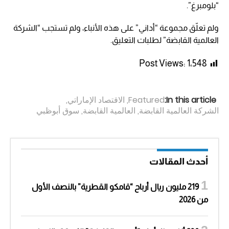
“بلومبرغ”.
ولم تعلّق مجموعة “أداني” على هذه الأنباء، ولم تستجب “الشركة
العالمية القابضة” لطلبات التعليق.
Post Views:
1٬548
In this article:
Featured
,
الاقتصاد الإماراتي
,
الشركة العالمية القابضة
,
العالمية القابضة
,
سوق أبوظبي
أحدث المقالات
219 مليون ريال أرباح “قامكو القطرية” بالنصف الأول
من 2026