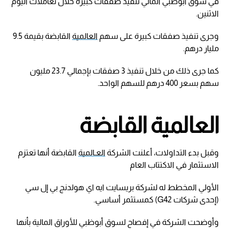
في سوق أبوظبي المالي تنفيذ صفقات كبيرة خلال تعاملات اليوم
الاثنين.
وجرى تنفيذ صفقات كبيرة على سهم
العالمية
القابضة بقيمة 9.5
مليار درهم.
كما جرى ذلك من خلال تنفيذ 3 صفقات بإجمالي 23.7 مليون
سهم بسعر 400 درهم للسهم الواحد.
العالمية القابضة
وقبل بدء التداولات، أعلنت الشركة
العـالمية
القابضة أنها تعتزم
الاستثمار في الاكتتاب العام
الأولي المخطط له لشركة بريسايت ايه اي هولدنج بي إل سي
(إحدى شركات G42) كمستثمر أساسي.
وأوضحت الشركة في إفصاح لسوق أبوظبي للأوراق المالية بأنها