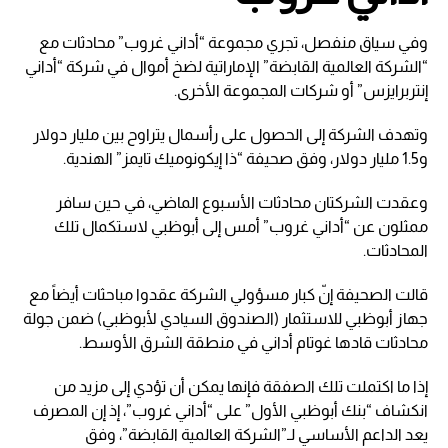
وفي سياق منفصل، تجري مجموعة “أداني غروب” محادثات مع
“الشركة العالمية القابضة” الإماراتية لضخ أموال في شركة “أداني
إنتربرايزس” أو شركات المجموعة الأخرى.
وتهدف الشركة إلى الحصول على رأسمال يتراوح بين مليار دولار
و1.5 مليار دولار، وفق صحيفة “ذا إيكونوميك تايمز” الهندية.
وعقدت الشركتان محادثات الأسبوع الماضي، في حين سافر
ممثلون عن “أداني غروب” أمس إلى أبوظبي لاستكمال تلك
المحادثات.
قالت الصحيفة إنّ كبار مسؤولي الشركة عقدوا مباحثات أيضاً مع
جهاز أبوظبي للاستثمار (الصندوق السيادي لأبوظبي) ضمن جولة
محادثات قادها غوتام أداني في منطقة الشرق الأوسط.
إذا ما اكتملت تلك الصفقة فإنها يمكن أن تؤدي إلى مزيد من
انكشاف “بنك أبوظبي الأول” على “أداني غروب”، إذ إن المصرف
يعد الداعم الأساسي لـ”الشركة العالمية القابضة”، وفق