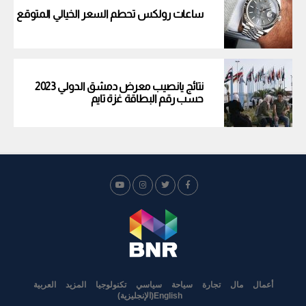
ساعات رولكس تحطم السعر الخيالي المتوقع
نتائج يانصيب معرض دمشق الدولي 2023
حسب رقم البطاقة غزة تايم
أعمال
مال
تجارة
سياحة
سياسي
تكنولوجيا
المزيد
العربية
English
(
الإنجليزية
)