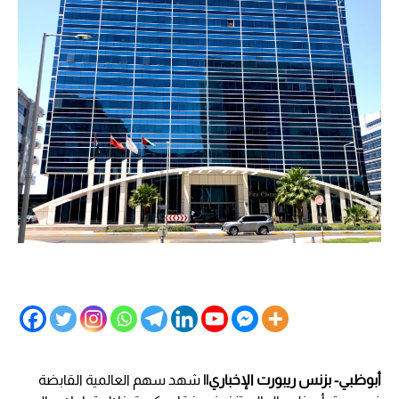
أبوظبي- بزنس ريبورت الإخباري||
شهد سهم العالمية القابضة