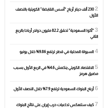
230 ألف دينار أرباح “أسس القابضة” الكويتية بالنصف
الأول
“أكوا السعودية” تحقق 82.2 مليون دولار أرباحا بالربع
الثاني
السيولة المحلية في قطر ترتفع 9.86% خلال يونيو
الاقتصاد الكويتي ينكمش 4.6% في الربع الأول بسبب
مضيق هرمز
أرباح البنوك السعودية ترتفع 7.9% خلال النصف الأول
كيف ستنعكس تداعيات حرب إيران على نتائج البنوك