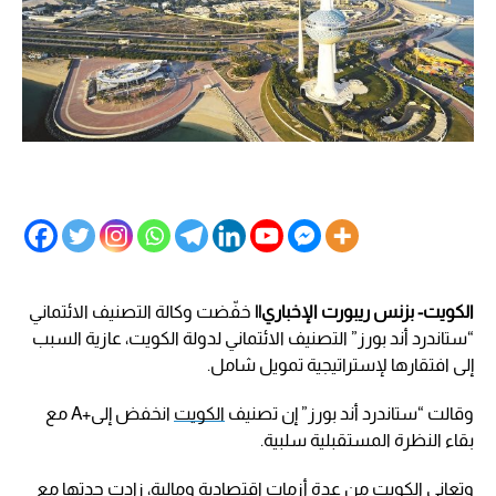
الكويت- بزنس ريبورت الإخباري||
خفّضت وكالة التصنيف الائتماني
“ستاندرد أند بورز” التصنيف الائتماني لدولة الكويت، عازية السبب
إلى افتقارها لإستراتيجية تمويل شامل.
وقالت “ستاندرد أند بورز” إن تصنيف
الكويت
انخفض إلى+A مع
بقاء النظرة المستقبلية سلبية.
وتعاني الكويت من عدة أزمات اقتصادية ومالية، زادت حدتها مع