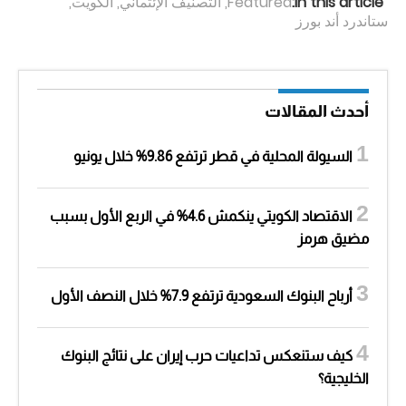
In this article:
Featured
,
التصنيف الإئتماني
,
الكويت
,
ستاندرد أند بورز
أحدث المقالات
السيولة المحلية في قطر ترتفع 9.86% خلال يونيو
الاقتصاد الكويتي ينكمش 4.6% في الربع الأول بسبب
مضيق هرمز
أرباح البنوك السعودية ترتفع 7.9% خلال النصف الأول
كيف ستنعكس تداعيات حرب إيران على نتائج البنوك
الخليجية؟