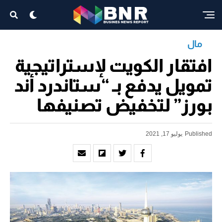
مال
افتقار الكويت لإستراتيجية
تمويل يدفع بـ “ستاندرد أند
بورز” لتخفيض تصنيفها
Published
يوليو 17, 2021