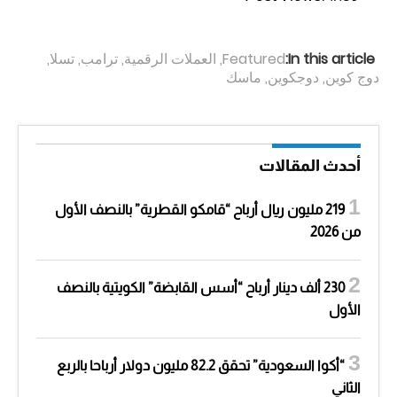
In this article:
Featured
,
العملات الرقمية
,
ترامب
,
تسلا
,
دوج كوين
,
دوجكوين
,
ماسك
أحدث المقالات
219 مليون ريال أرباح “قامكو القطرية” بالنصف الأول
من 2026
230 ألف دينار أرباح “أسس القابضة” الكويتية بالنصف
الأول
“أكوا السعودية” تحقق 82.2 مليون دولار أرباحا بالربع
الثاني