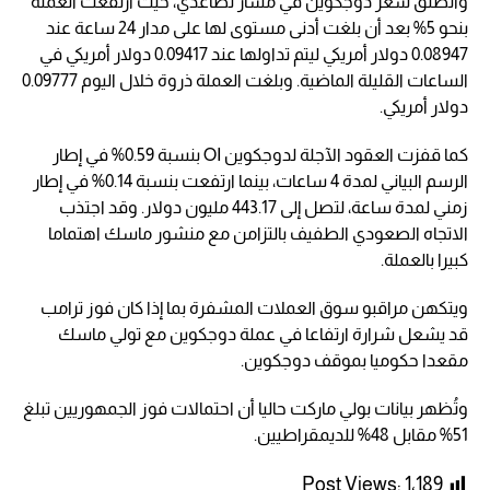
وانطلق سعر دوجكوين في مسار تصاعدي، حيث ارتفعت العملة
بنحو 5% بعد أن بلغت أدنى مستوى لها على مدار 24 ساعة عند
0.08947 دولار أمريكي ليتم تداولها عند 0.09417 دولار أمريكي في
الساعات القليلة الماضية. وبلغت العملة ذروة خلال اليوم 0.09777
دولار أمريكي.
كما قفزت العقود الآجلة لدوجكوين OI بنسبة 0.59% في إطار
الرسم البياني لمدة 4 ساعات، بينما ارتفعت بنسبة 0.14% في إطار
زمني لمدة ساعة، لتصل إلى 443.17 مليون دولار. وقد اجتذب
الاتجاه الصعودي الطفيف بالتزامن مع منشور ماسك اهتماما
كبيرا بالعملة.
ويتكهن مراقبو سوق العملات المشفرة بما إذا كان فوز ترامب
قد يشعل شرارة ارتفاعا في عملة دوجكوين مع تولي ماسك
مقعدا حكوميا بموقف دوجكوين.
وتُظهر بيانات بولي ماركت حاليا أن احتمالات فوز الجمهوريين تبلغ
51% مقابل 48% للديمقراطيين.
Post Views:
1٬189