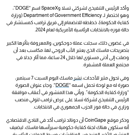
وأكد الرئيس التنفيذي لشركتي تسلا وSpaceX اسم “DOGE”،
وهو اختصار لـ Department of Government Efficiency (وزارة
كفاءة الحكومة)، خططه للانضمام إلى فريق ترامب كمستشار في
حالة فوزه بالانتخابات الرئاسية الأمريكية لعام 2024.
في غضون ذلك، سجلت عملة دوجكوين، والمعروفة بتأثرها الكبير
بتصريحات ماسك الذي يعتبر الأب الروحي لها، مكاسب بعد أن
وصلت إلى أدنى مستوى لها خلال 24 ساعة، مما أثار جدلا في
مجتمع العملة المشفرة.
وفي تحول مثير للأحداث،
نشر
ماسك اليوم السبت 7 سبتمبر،
صورة له مع لوحة تحمل اسمه “
DOGE
“. وجاء عنوان الصورة
“وزارة كفاءة الحكومة”. ويأتي هذا المنشور في أعقاب موافقة
الرئيس التنفيذي لشركة تسلا على عرض ترامب لتولي منصب
وزاري في حالة فوز الحزب الجمهوري في الانتخابات.
وذكر موقع CoinGape أن دونالد ترامب أكد في النادي الاقتصادي
أنه ستكون هناك لجنة كفاءة حكومية سيرأسها ماسك. ليضيف
المنشور الأخير المزيد من المناقشات وسط الحملات الرئاسية