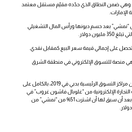
 335.2 مليون دولار، وهي ضمن النطاق الذي حدّده مقيّم مستقل معتمد
 الإمارات.
 “نمشي” بعد حسم ديونها ورأس المال التشغيلي
يون دولار.
ستحصل على إجمالي قيمة سعر البيع كمقابل نقدي.
ت “نمشي” في دبي عام 2011، وهي منصة للتسوق الإلكتروني في منطقة الشرق
واستحوذت “إعمار مولز”، صاحبة عدد من مراكز التسوق الرئيسية بدبي في 2019، بالكامل على
 أسهم شركة التجارة الإلكترونية من “غلوبال فاشون غروب” في
صفقة بقيمة 129.5 مليون دولار، وذلك بعد أن سبق لها أن اشترت 51% من “نمشي” من