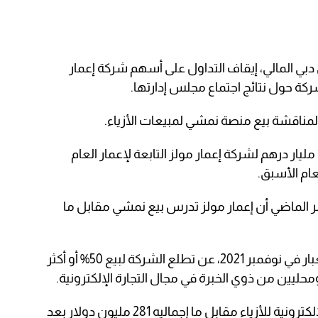
ي المالي، إيقاف التداول على أسهم شركة إعمار
كة حول نتائج اجتماع مجلس إدارتها.
مناقشة بيع منصة نمشي لمبيعات الأزياء.
وحققت منصة نمشي إيرادات بقيمة 1.5 مليار درهم لشركة إعمار مولز التابعة لإعمار العام
ر الماضي أن إعمار مولز تدرس بيع نمشي مقابل ما
وكشف مؤسس شركة إعمار، محمد العبار في نوفمبر 2021، عن تطلع الشركة لبيع 50% أو أكثر
يين من ذوي الخبرة في مجال التجارة الإلكترونية.
واشترت إعمار شركة “نمشي” للتجارة الإلكترونية للأزياء مقابل ما إجماليه 281 مليون دولار بعد