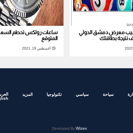
نصيب معرض دمشق الدولي
ساعات رولكس تحطم السعر ا
المتوقع
أغسطس 19, 2021
العربي
رة
سياحة
سياسي
تكنولوجيا
المزيد
lish
Wizex
Developed By