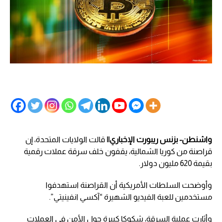
واشنطن- بزنس ريبورت الإخباري||
قالت الولايات المتحدة، إن
قراصنة من كوريا الشمالية، يقفون خلف سرقة عملات رقمية
بقيمة 620 مليون دولار.
وأوضحت السلطات الأمريكية أن القراصنة استهدفوا
مستخدمين للعبة الفيديو الشهيرة “آكسي انفينيتي”.
وأثارت عملية السرقة، شكوكا كبيرة حول الأمن في العملات