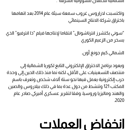
الشمالية تتحملان مسؤولية السرقة”.
واكتسبت لازاروس غروب سمعة سيئة عام 2014 بعد اتهامها
باختراق شركة الانتاج السينمائي
“سوني بكتشرز انترناشونال” انتقاما لإنتاجها فيلم “ذا انترفيو” الذي
يسخر من الزعيم الكوري
الشمالي كيم جونغ أون.
ويعود برنامج الاختراق الإلكتروني التابع لكوريا الشمالية إلى
منتصف التسعينيات على الأقل، لكنه نما منذ ذلك الحين إلى وحدة
حرب إلكترونية يعمل فيها نحو ستة آلاف شخص وتعرف باسم
المكتب 121 وتنشط من دول عدة بما في ذلك بيلاروس والصين
والهند وماليزيا وروسيا، وفقا لتقرير عسكري أميركي صادر عام
2020.
انخفاض العملات