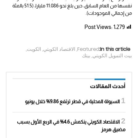
نفسها من العام السابق، حين بلغ نحو 11.086 مليارا، (51.5 بالمئة
من إجمالي الموجودات).
Post Views:
1٬279
In this article:
Featured
,
الاقتصاد الكويتي
,
الكويت
,
بيت التمويل الكويتي
,
بيتك
أحدث المقالات
السيولة المحلية في قطر ترتفع 9.86% خلال يونيو
الاقتصاد الكويتي ينكمش 4.6% في الربع الأول بسبب
مضيق هرمز