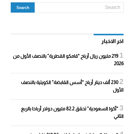
اخر الاخبار
219 مليون ريال أرباح “قامكو القطرية” بالنصف الأول من
2026
230 ألف دينار أرباح “أسس القابضة” الكويتية بالنصف
الأول
“أكوا السعودية” تحقق 82.2 مليون دولار أرباحا بالربع
الثاني