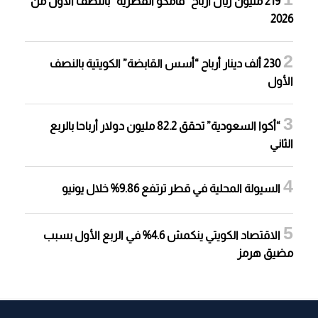
219 مليون ريال أرباح “قامكو القطرية” بالنصف الأول من
2026
230 ألف دينار أرباح “أسس القابضة” الكويتية بالنصف
الأول
“أكوا السعودية” تحقق 82.2 مليون دولار أرباحا بالربع
الثاني
السيولة المحلية في قطر ترتفع 9.86% خلال يونيو
الاقتصاد الكويتي ينكمش 4.6% في الربع الأول بسبب
مضيق هرمز