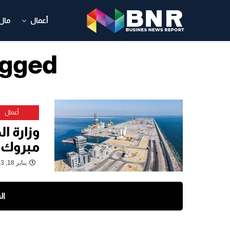
أعمال
مال
ts Tagged
أعمال
وزارة ال
مبروك
يناير 18, 2023
ال