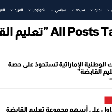
تجارة
سياحة
سياسي
تكنولوجيا
المزيد
العر
All P "تعليم القابضة"
الوطنية الإماراتية تستحوذ على حصة
يم القابضة”
داول على أسهم مجموعة تعليم القابضة