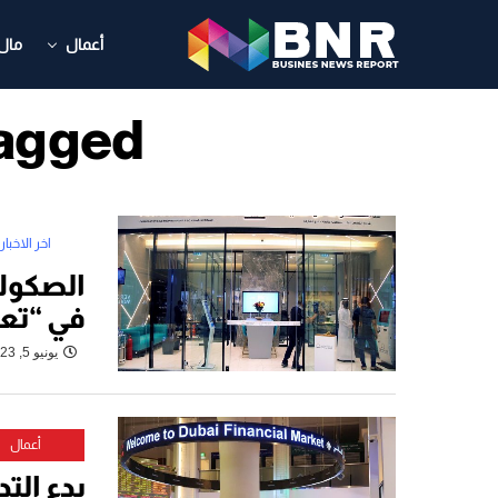
أعمال
مال
osts Tagged
اخر الاخبار
الصكوك 
في “تعل
يونيو 5, 2023
أعمال
بدء الت