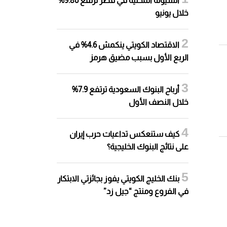
السيولة المحلية في قطر ترتفع 9.86%
خلال يونيو
الاقتصاد الكويتي ينكمش 4.6% في
الربع الأول بسبب مضيق هرمز
أرباح البنوك السعودية ترتفع 7.9%
خلال النصف الأول
كيف ستنعكس تداعيات حرب إيران
على نتائج البنوك الخليجية؟
بنك الخليج الكويتي يفوز بجائزتي الابتكار
في الفروع ومنتج “جيل زد”