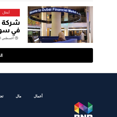
أعمال
شركة ت
في سوق
أغسطس 30, 2022
ال
أعمال
مال
تجا