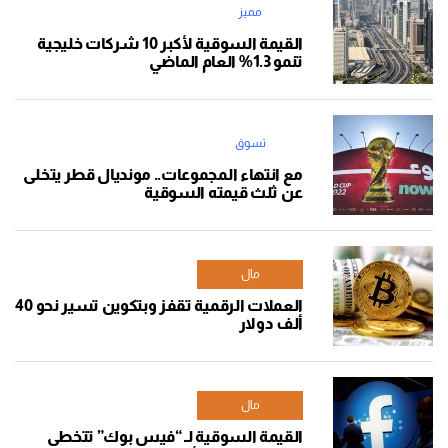
مميز
القيمة السوقية لأكبر 10 شركات خليجية
تنمو 1.3% العام الماضي
تسوق
مع انتهاء المجموعات.. مونديال قطر يتخلى
عن ثلث قيمته السوقية
مال
العملات الرقمية تقفز وبتكوين تسير نحو 40
ألف دولار
مال
القيمة السوقية لـ “فيس بوك” تتخطى