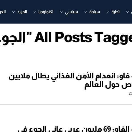
تجارة
سياحة
سياسي
تكنولوجيا
المزيد
العر
All Posts Tag "الجوع"
او: انعدام الأمن الغذائي يطال ملايين
ص حول العالم
منظمة الفاو: 69 مليون عربي عانى الجوع في