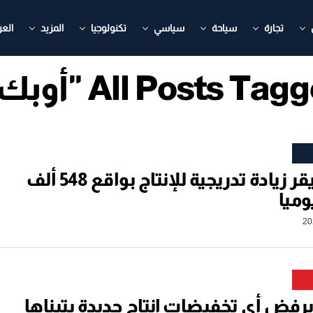
تجارة
سياحة
سياسي
تكنولوجيا
المزيد
العر
All Posts Ta "أوبك+"
أوبك+ يقر زيادة تدريجية للإنتاج بواقع 548 ألف
وميا
يرفض أي تخفيضات إنتاج جديدة يتبناها