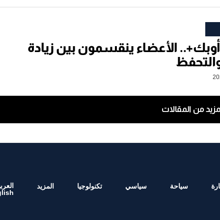
أوبك+.. الأعضاء ينقسمون بين زيادة
 والتحفظ
مزيد من المقالات
العربي
رة
سياحة
سياسي
تكنولوجيا
المزيد
lish