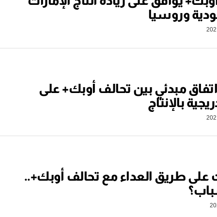
وبك+ يوافق على زيادة انتاج الإمارات
دية وروسيا
 اتفاق مبدئي بين تحالف أوبك+ على
ريجية بالإنتاج
ت على طريق العداء مع تحالف أوبك+..
باب؟