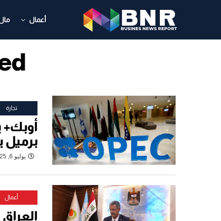
أعمال
مال
gged
تجارة
برميل ي
يوليو 6, 2025
أعمال
العراق 