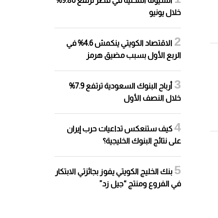
السيولة المحلية في قطر ترتفع 9.86%
خلال يونيو
الاقتصاد الكويتي ينكمش 4.6% في
الربع الأول بسبب مضيق هرمز
أرباح البنوك السعودية ترتفع 7.9%
خلال النصف الأول
كيف ستنعكس تداعيات حرب إيران
على نتائج البنوك الخليجية؟
بنك الخليج الكويتي يفوز بجائزتي الابتكار
في الفروع ومنتج “جيل زد”