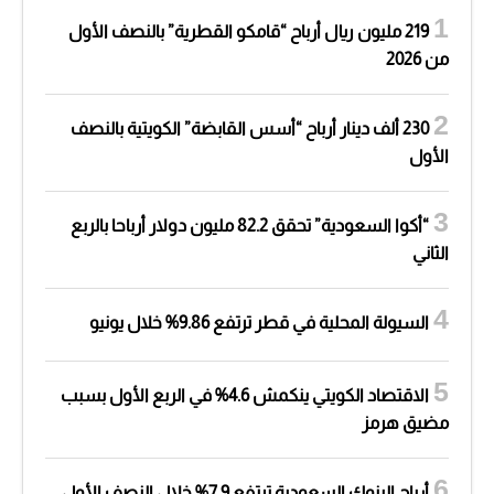
219 مليون ريال أرباح “قامكو القطرية” بالنصف الأول
من 2026
230 ألف دينار أرباح “أسس القابضة” الكويتية بالنصف
الأول
“أكوا السعودية” تحقق 82.2 مليون دولار أرباحا بالربع
الثاني
السيولة المحلية في قطر ترتفع 9.86% خلال يونيو
الاقتصاد الكويتي ينكمش 4.6% في الربع الأول بسبب
مضيق هرمز
أرباح البنوك السعودية ترتفع 7.9% خلال النصف الأول