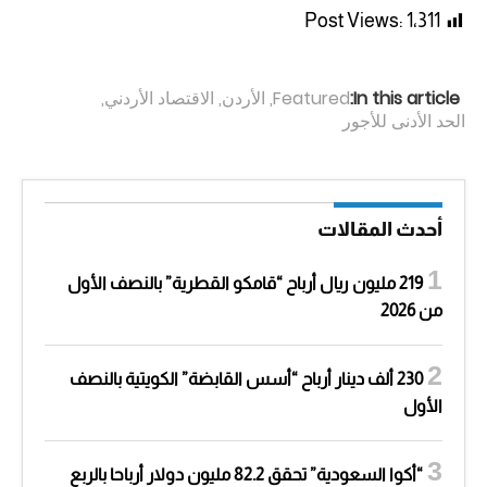
Post Views:
1٬311
In this article:
Featured
,
الأردن
,
الاقتصاد الأردني
,
الحد الأدنى للأجور
أحدث المقالات
219 مليون ريال أرباح “قامكو القطرية” بالنصف الأول
من 2026
230 ألف دينار أرباح “أسس القابضة” الكويتية بالنصف
الأول
“أكوا السعودية” تحقق 82.2 مليون دولار أرباحا بالربع