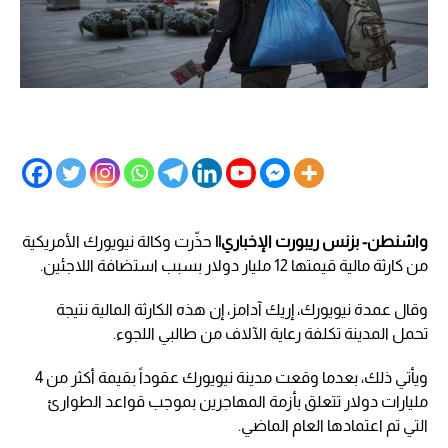
واشنطن- بزنس ريبورت الإخباري||
حذّرت وكالة نيويورك الأمريكية
من كارثة مالية قيمتها 12 مليار دولار بسبب استضافة اللاجئين.
وقال عمدة نيويورك، إريك آدامز، إن هذه الكارثة المالية نتيجة
تحمل المدينة تكلفة رعاية الآلاف من طالبي اللجوء.
ويأتي ذلك، بعدما وقعت مدينة نيويورك عقوداً بقيمة أكثر من 4
مليارات دولار تتعلق بأزمة المهاجرين بموجب قواعد الطوارئ
التي تم اعتمادها العام الماضي.