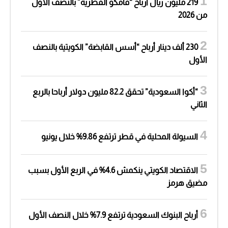
219 مليون ريال أرباح “قامكو القطرية” بالنصف الأول
من 2026
230 ألف دينار أرباح “أسس القابضة” الكويتية بالنصف
الأول
“أكوا السعودية” تحقق 82.2 مليون دولار أرباحا بالربع
الثاني
السيولة المحلية في قطر ترتفع 9.86% خلال يونيو
الاقتصاد الكويتي ينكمش 4.6% في الربع الأول بسبب
مضيق هرمز
أرباح البنوك السعودية ترتفع 7.9% خلال النصف الأول