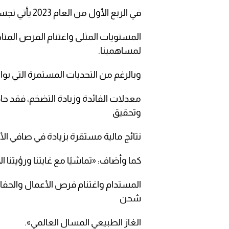
في الربع الأول من العام 2023 يأتي تجسيدًا للجهود الدؤوبة في سبيل تحسين العمليات إلى
المستويات المثلى واغتنام الفرص المتا
لمساهمينا.
وبالرغم من التحديات المستمرة التي يواج
معدلات الفائدة وزيادة التضخم، فقد حاف
وتحقيق
نتائج مالية مستقرة بزيادة في صافي الأرباح بنسبة 
كما وأضاف: «تماشيًا مع غايتنا ورؤيتنا
المستدام واغتنام فرص الأعمال والحفاظ 
شحن
الغاز الطبيعي المسال العالمي».