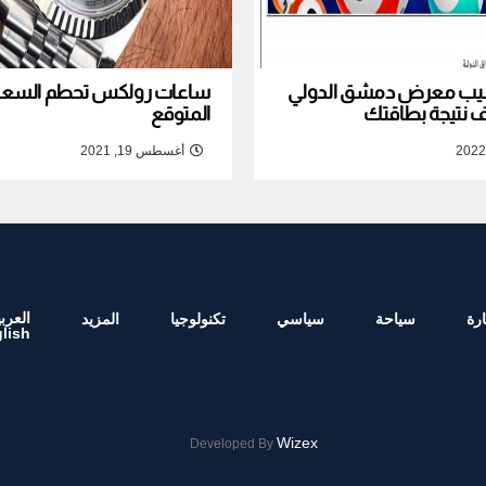
نصيب معرض دمشق الدولي
ساعات رولكس تحطم السعر ا
المتوقع
أغسطس 19, 2021
العربي
رة
سياحة
سياسي
تكنولوجيا
المزيد
lish
Wizex
Developed By