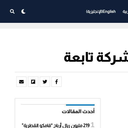
بية
English
(
الإنجليزية
)
ركة تابعة
أحدث المقالات
219 مليون ريال أرباح “قامكو القطرية”