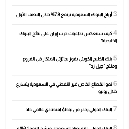
أرباح البنوك السعودية ترتفع 7.9% خلال النصف الأول
كيف ستنعكس تداعيات حرب إيران على نتائج البنوك
الخليجية؟
بنك الخليج الكويتي يفوز بجائزتي الابتكار في الفروع
ومنتج “جيل زد”
نمو القطاع الخاص غير النفطي في السعودية يتسارع
خلال يونيو
البنك الدولي يحذر من تباطؤ اقتصادي عالمي حاد
البنك الدولي: الاقتصاد السعودي مرشح للنمو 3.1% في