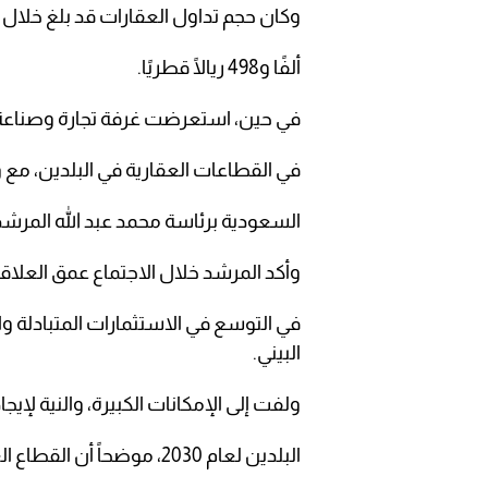
وكان حجم تداول العقارات قد بلغ خلال الفترة من 22 مايو إلى 26 مايو الم
ألفًا و498 ريالًا قطريًا.
في حين، استعرضت غرفة تجارة وصناعة ق
في القطاعات العقارية في البلدين، مع وف
السعودية برئاسة محمد عبد الله المرشد،
وأكد المرشد خلال الاجتماع عمق العلاق
في التوسع في الاستثمارات المتبادلة وا
البيني.
ولفت إلى الإمكانات الكبيرة، والنية لإيج
البلدين لعام 2030، موضحاً أن القطاع العقاري هو المحرك الأساسي للتنمية، ويعتبر على