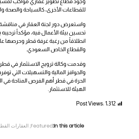
وجود قطاع تطوير عقاري مواكب لمسيرة ا
للقطاعات الأخرى، كالسياحة والصحة وال
واستعرض دور لجنة العقار في مناقشة ا
تحسين بيئة الأعمال فيه، مؤكداً ترحيبه 
انطلاقاً من رغبة غرفة قطر وحرصها عل
والقطاع الخاص السعودي.
وقدمت وكالة ترويج الاستثمار في قطر عر
والحوافز المالية والتسهيلات التي توف
الحرة في قطر أهم الفرص المتاحة في ا
الهيئة للاستثمار.
Post Views:
1٬312
In this article:
Featured
,
العقارات القطر