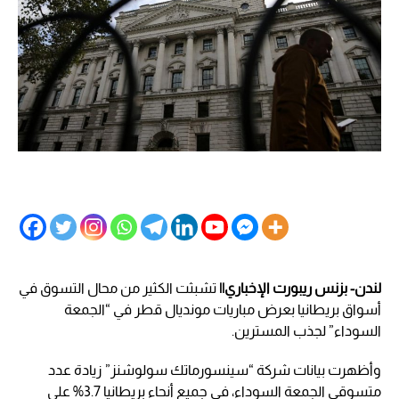
لندن- بزنس ريبورت الإخباري||
تشبثت الكثير من محال التسوق في
أسواق بريطانيا بعرض مباريات مونديال قطر في “الجمعة
السوداء” لجذب المسترين.
وأظهرت بيانات شركة “سينسورماتك سولوشنز” زيادة عدد
متسوقي الجمعة السوداء، في جميع أنحاء بريطانيا 3.7% على