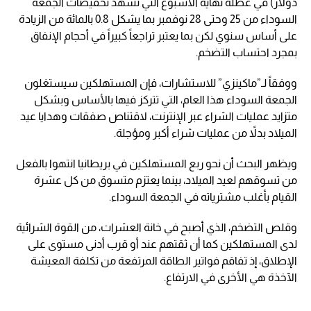
دولار) في عطلة نهاية الأسبوع التي تشهد تخفيضات الجمعة
السوداء من 25 وحتى 28 نوفمبر بما يشكل 0.8 بالمائة من الزيادة
على أساس سنوي لكن بما يعتبر تراجعاً كبيراً في أحجام الإنفاق
بمجرد احتساب التضخم.
ووفقاً لـ”ماكينزي” للاستشارات، فإن المستهلكين سيستغلون
الجمعة السوداء هذا العام، التي تتركز فيها بالأساس وبشكل
متزايد عمليات الشراء عبر الإنترنت، لاقتناص صفقات وهدايا عيد
الميلاد بدلاً من عمليات شراء أكبر ومؤجلة.
ويظهر البحث أن نحو ربع المستهلكين في بريطانيا انتهوا بالفعل
من تسوقهم لعيد الميلاد، بينما يعتزم متسوق من كل عشرة
القيام بأغلب مشترياته في الجمعة السوداء.
وقلص التضخم، الذي أصبح في خانة العشرات، من القوة الشرائية
لدى المستهلكين كما أن ثقتهم عند أو قرب أدنى مستوى على
الإطلاق، إذ تفاقم فواتير الطاقة المرتفعة من تكلفة المعيشة
الآخذة هي الأخرى في الارتفاع.