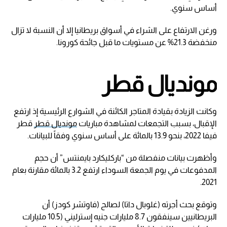
أساس سنوي.
ورغن الارتفاع على الشراء في أسواق بريطانيا إلا أن النسبة لا تزال
منخفضة 21.3% عن مستويات ما قبل جائحة كورونا.
مونديال قطر
وكانت الزيادة بقيادة المتاجر الكائنة في الشوارع الرئيسية إذ ارتفع
الإقبال، بسبب التجمعات لمشاهدة مباريات
مونديال قطر
قطر
فيفا 2022، بنحو 13.9 بالمائة على أساس سنوي وفقاً للبيانات.
وأظهرت بيانات منفصلة من “باركليكارد بايمنتس” أن حجم
المدفوعات في يوم الجمعة السوداء ارتفع 3.2 بالمائة مقارنة بعام
2021.
وتوقع بحث أجرته (غلوبال داتا) لصالح (فاوتشر كودز) أن
البريطانيين سينفقون 8.7 مليارات جنيه إسترليني (10.5 مليارات