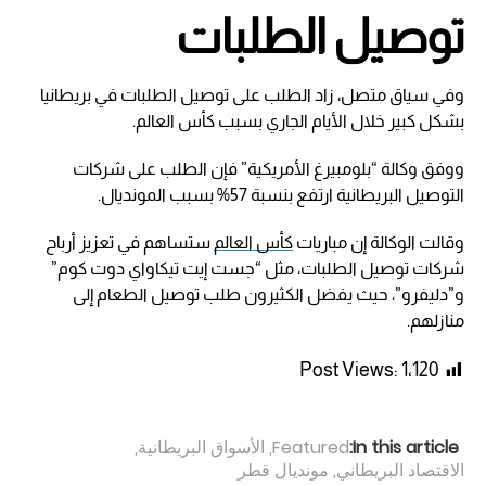
توصيل الطلبات
وفي سياق متصل، زاد الطلب على توصيل الطلبات في بريطانيا
بشكل كبير خلال الأيام الجاري بسبب كأس العالم.
ووفق وكالة “بلومبيرغ الأمريكية” فإن الطلب على شركات
التوصيل البريطانية ارتفع بنسبة 57% بسبب المونديال.
وقالت الوكالة إن مباريات
كأس العالم
ستساهم في تعزيز أرباح
شركات توصيل الطلبات، مثل “جست إيت تيكاواي دوت كوم”
و”دليفرو”، حيث يفضل الكثيرون طلب توصيل الطعام إلى
منازلهم.
Post Views:
1٬120
In this article:
Featured
,
الأسواق البريطانية
,
الاقتصاد البريطاني
,
مونديال قطر