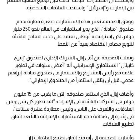
وأوضحت أن استثمارات “مبادلة” كانت قبل توقيع اتفاقية السلام
بين الإمارات و”إسرائيل” واستندت للعلاقات الشخصية.
ووفق الصحيفة، تعتبر هذه الاستثمارات صغيرة مقارنة بحجم
صندوق “مبادلة”، الذي يدير استثمارات في العالم بنحو 250 مليار
دولار، لكن استراتيجية أبوظبي تعتمد على جذب النماذج الناشئة
لتنويع مصادر الاقتصاد بعيداً عن النفط.
ونقلت الصحيفة عن آفي إيال، الشريك الإداري لصندوق “إنتري
كابيتال” الاستثماري الإسرائيلي، أنه “أمضى سنوات في تطوير
علاقة مع رئيس المشاريع والاستثمار في صندوق مبادلة، إبراهيم
عجمي، قبل أن يتلقى استثماراً من الصندوق الإماراتي”.
وأضاف إيال، الذي استثمر صندوقه الآن ما يقرب من 15 مليون
دولار في الشركات الناشئة في الإمارات: “لقد تطور كل شيء: من
العلاقات، والتعرف على الناس، وليس مطاردة عشرة سنتات”،
في إشارة إلى ضخامة حجم الاستثمارات الإماراتية حالياً بعد اتفاق
تطبيع العلاقات.
وأشارت الصحيفة إلى أنه منذ اتفاق تطبيع العلاقات زار