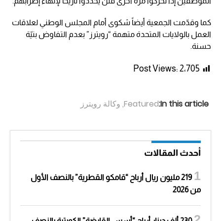
الموظفين إذا تحركوا مرة أخرى فلن يحددوا تاريخاً لإنهاء إضرابهم.
كما وقدّمت الجمعية أيضاً شكوى أمام المجلس الوطني لعلاقات
العمل بالولايات المتحدة متهمة “رويترز” بعدم التفاوض بنيّة
حسنة.
Post Views:
2٬705
In this article:
Featured
,
وكالة رويترز
أحدث المقالات
219 مليون ريال أرباح “قامكو القطرية” بالنصف الأول
من 2026
230 ألف دينار أرباح “أسس القابضة” الكويتية بالنصف