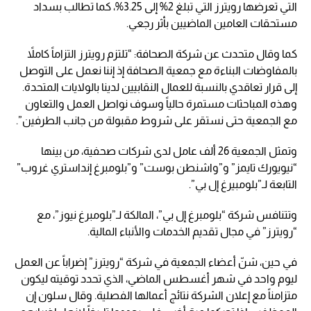
التي تعرضها رويترز التي تبلغ 2% إلى 3.25%، كما تطالب بسداد
مستحقات العامين الماضيين بأثر رجعي.
كما وقال متحدث عن شركة الصحافة: “تلتزم رويترز التزاماً كاملاً
بالمفاوضات البناءة مع جمعية الصحافة إذ إننا نعمل على التوصل
إلى قرار تعاقدي بالنسبة للعمال النقابيين لدينا بالولايات المتحدة.
وهذه المباحثات مستمرة حالياً وسوف نواصل العمل والتعاون
مع الجمعية حتى نستقر على شروط مقبولة من جانب الطرفين”.
وتمثل الجمعية 26 ألف عامل لدى شركات صحفية، من بينها
“نيويورك تايمز” و”واشنطن بوست” و”بلومبرغ إنداستري غروب”
التابعة لـ”بلومبيرغ إل بي”.
وتتنافس شركة “بلومبرغ إل بي”، المالكة لـ”بلومبرغ نيوز”، مع
“رويترز” في مجال تقديم الخدمات والأنباء المالية.
في حين، شنّ أعضاء الجمعية في شركة “رويترز” إضراباً عن العمل
ليوم واحد في شهر أغسطس الماضي، الذي تحدد توقيته ليكون
متزامناً مع إعلان الشركة نتائج أعمالها الفصلية. وقال سلون إن