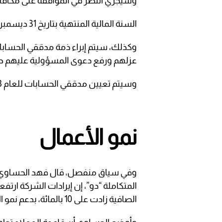
وسيجري النظر في الموافقة على مكافأة أعضاء مجل
السنة المالية المنتهية بتاريخ 31 ديسمبر 2022.
عزلهم ورفع دعوى المسؤولية عليهم ح
وسيتم تعيين مدققي الحسابات للعام 2023 وتحديد أتعابهم بمقدار حوالي 1.33 مليون درهم.
نمو الأعمال
وفي سياق منفصل، قال فهد الحساوي ال
الصافية زادت على 10 بالمائة، بدعم نمو الأعمال في دبي.