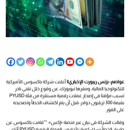
عواصم- بزنس ريبورت الإخباري||
أعلنت شركة باكسوس الأميركية
للتكنولوجيا المالية، ومقرها نيويورك، عن وقوع خلل تقني نادر
تسبب مؤقتا في إصدار عملات رقمية مستقرة من فئة PYUSD
بقيمة 300 تريليون دولار، قبل أن يتم اكتشاف الخطأ وتصحيحه
على الفور.
وقالت الشركة في بيان عبر منصة «إكس»: “”قامت باكسوس عن
طريق الخطأ بسك كمية زائدة من العملة الرقمية PYUSD أثناء