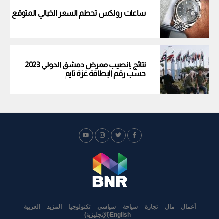
ساعات رولكس تحطم السعر الخيالي المتوقع
نتائج يانصيب معرض دمشق الدولي 2023
حسب رقم البطاقة غزة تايم
أعمال
مال
تجارة
سياحة
سياسي
تكنولوجيا
المزيد
العربية
English
(
الإنجليزية
)