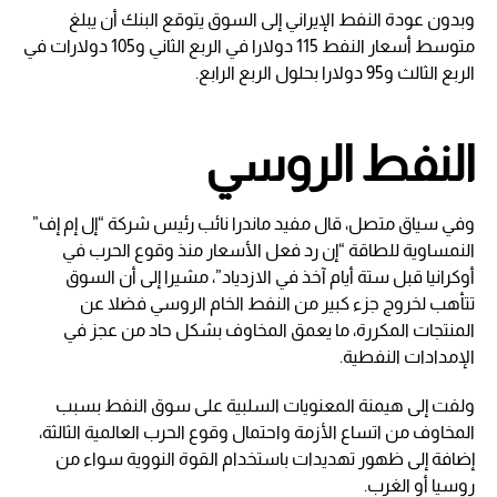
وبدون عودة النفط الإيراني إلى السوق يتوقع البنك أن يبلغ
متوسط أسعار النفط 115 دولارا في الربع الثاني و105 دولارات في
الربع الثالث و95 دولارا بحلول الربع الرابع.
النفط الروسي
وفي سياق متصل، قال مفيد ماندرا نائب رئيس شركة “إل إم إف”
النمساوية للطاقة “إن رد فعل الأسعار منذ وقوع الحرب في
أوكرانيا قبل ستة أيام آخذ في الازدياد”، مشيرا إلى أن السوق
تتأهب لخروج جزء كبير من النفط الخام الروسي فضلا عن
المنتجات المكررة، ما يعمق المخاوف بشكل حاد من عجز في
الإمدادات النفطية.
ولفت إلى هيمنة المعنويات السلبية على سوق النفط بسبب
المخاوف من اتساع الأزمة واحتمال وقوع الحرب العالمية الثالثة،
إضافة إلى ظهور تهديدات باستخدام القوة النووية سواء من
روسيا أو الغرب.