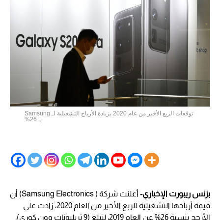
توقعات الربع الأخير من عام 2020 بزيادة الأرباح التشغيلية لـ Samsung
بـ 26%
بزنس ريبورت الإخباري-
أعلنت شركة ( Samsung Electronics) أن
قيمة أرباحها التشغيلية للربع الأخير من العام 2020، زادت على
الأرجح بنسبة 26% عن العام 2019، لتبلغ (9 تريليونات وون كوري)،