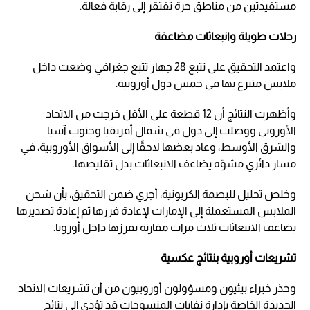
مستفيدتين من مناطق حرة تفتقر إلى رقابة فعالة.
رحلات طويلة وانبعاثات مضاعفة
واعتمد التحقيق على تتبع 28 جهاز تتبع جغرافي وضعت داخل
ملابس متبرع بها في خمس دول أوروبية.
وأظهرت النتائج أن 12 قطعة على الأقل خرجت من الاتحاد
الأوروبي ووصلت إلى دول في شمال أفريقيا وجنوب آسيا
والشرق الأوسط، وعاد بعضها لاحقًا إلى الأسواق الأوروبية، في
مسار دائري مشوّه يضاعف الانبعاثات بدل تقليصها.
وخلص تحليل للبصمة الكربونية، أجري ضمن التحقيق، بأن شحن
الملابس المستعملة إلى الإمارات لإعادة فرزها ثم إعادة تصديرها
يضاعف الانبعاثات ثلاث مرات مقارنة بفرزها داخل أوروبا.
تشريعات أوروبية بنتائج عكسية
وحذر خبراء بيئيون ومسؤولون أوروبيون من أن تشريعات الاتحاد
الجديدة الخاصة بإدارة نفايات المنسوجات قد تؤدي إلى نتائج