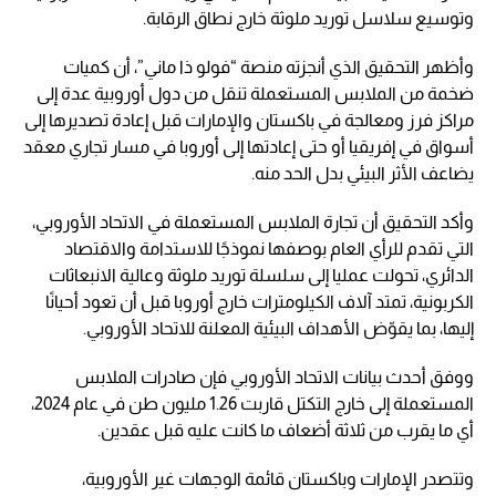
وتوسيع سلاسل توريد ملوثة خارج نطاق الرقابة.
وأظهر التحقيق الذي أنجزته منصة “فولو ذا ماني”، أن كميات
ضخمة من الملابس المستعملة تنقل من دول أوروبية عدة إلى
مراكز فرز ومعالجة في باكستان والإمارات قبل إعادة تصديرها إلى
أسواق في إفريقيا أو حتى إعادتها إلى أوروبا في مسار تجاري معقد
يضاعف الأثر البيئي بدل الحد منه.
وأكد التحقيق أن تجارة الملابس المستعملة في الاتحاد الأوروبي،
التي تقدم للرأي العام بوصفها نموذجًا للاستدامة والاقتصاد
الدائري، تحولت عمليا إلى سلسلة توريد ملوثة وعالية الانبعاثات
الكربونية، تمتد آلاف الكيلومترات خارج أوروبا قبل أن تعود أحيانًا
إليها، بما يقوّض الأهداف البيئية المعلنة للاتحاد الأوروبي.
ووفق أحدث بيانات الاتحاد الأوروبي فإن صادرات الملابس
المستعملة إلى خارج التكتل قاربت 1.26 مليون طن في عام 2024،
أي ما يقرب من ثلاثة أضعاف ما كانت عليه قبل عقدين.
وتتصدر الإمارات وباكستان قائمة الوجهات غير الأوروبية،