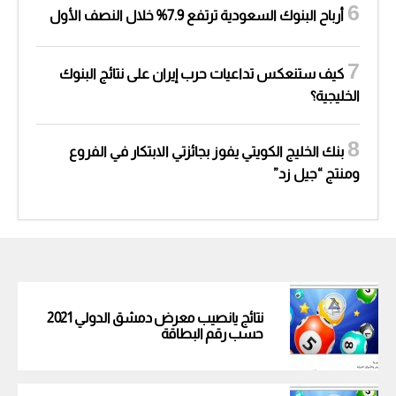
أرباح البنوك السعودية ترتفع 7.9% خلال النصف الأول
كيف ستنعكس تداعيات حرب إيران على نتائج البنوك
الخليجية؟
بنك الخليج الكويتي يفوز بجائزتي الابتكار في الفروع
ومنتج “جيل زد”
نتائج يانصيب معرض دمشق الدولي 2021
حسب رقم البطاقة