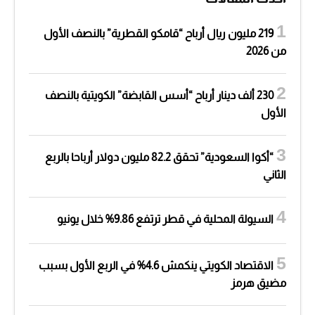
219 مليون ريال أرباح “قامكو القطرية” بالنصف الأول
من 2026
230 ألف دينار أرباح “أسس القابضة” الكويتية بالنصف
الأول
“أكوا السعودية” تحقق 82.2 مليون دولار أرباحا بالربع
الثاني
السيولة المحلية في قطر ترتفع 9.86% خلال يونيو
الاقتصاد الكويتي ينكمش 4.6% في الربع الأول بسبب
مضيق هرمز