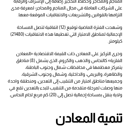
المناجم والمحاجر وخطط التحجير، إضافة إلى الإشراف والرقابة
على الشركات العاملة في مجال المناجم والمحاجر؛ لمعرفة مدى
التزامها بالقوانين والتشريعات والاتفاقيات الموقعة معها.
وشهدت الفترة الماضية توقيع (12) اتفاقية لتصل المساحة
الإجمالية لمناطق الامتياز التي تغطيها هذه الاتفاقيات (21480)
كيلومتر.
وجرى التركيز على المعادن ذات القيمة الاقتصادية «المعادن
الفلزية» كالنحاس والذهب والكروم، الذي يشمل (8) مناطق
يتمركز معظمها في محافظات شمال وجنوب الباطنة،
والظاهرة، والبريمي، والداخلية، وشمال وجنوب الشرقية،
وجميعها مناطق امتياز من التنقيب إلى التعدين، ومنطقة واحدة
منها وصلت لمرحلة متقدمة من التنقيب للبدء بالتعدين تقع في
ولاية ينقل بمساحة إجمالية تصل إلى (20) كم مربع لخام النحاس.
تنمية المعادن