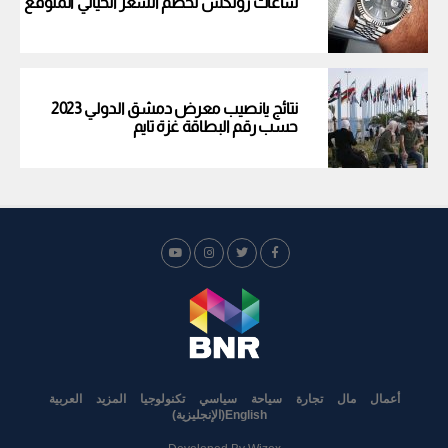
ساعات رولكس تحطم السعر الخيالي المتوقع
نتائج يانصيب معرض دمشق الدولي 2023
حسب رقم البطاقة غزة تايم
أعمال
مال
تجارة
سياحة
سياسي
تكنولوجيا
المزيد
العربية
English
(
الإنجليزية
)