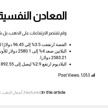
المعادن النفسية
ولم تقتصر الارتفاعات على الذهب، بل 
الفضة ارتفعت 3.5% إلى 96.45 دولارًا للأونصة، قرب ذروتها عند 96.51 دولارا.
البلاتين صعد 4% 
2583.21 دولارا.
البلاديوم ارتفع 2.9% ليصل إلى 1892.55 دولارا للأونصة.
Post Views:
1٬053
In this article:
Featured
,
أسعار الذهب
,
ا