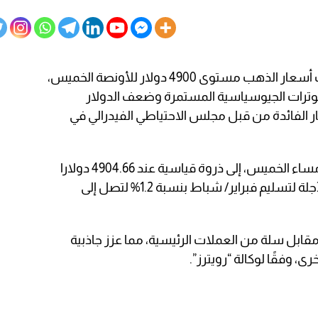
تجاوزت أسعار الذهب مستوى 4900 دولار للأونصة الخميس،
توترات الجيوسياسية المستمرة وضعف الدولار
 الفائدة من قبل مجلس الاحتياطي الفيدرالي في
وارتفع الذهب في المعاملات الفورية، مساء الخميس، إلى ذروة قياسية عند 4904.66 دولارا
للأونصة، فيما زادت العقود الأميركية الآجلة لتسليم فبراير/ شباط بنسبة 1.2% لتصل إلى
انخفض مؤشر الدولار بنسبة 0.4% مقابل سلة من العملات الرئيسية، مما عزز جاذبية
، وفقًا لوكالة “رويترز”.