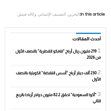
In this article:
البحرين
,
التصنيف الإئتماني
,
وكالة فيتش
أحدث المقالات
219 مليون ريال أرباح “قامكو القطرية” بالنصف الأول
من 2026
230 ألف دينار أرباح “أسس القابضة” الكويتية بالنصف
الأول
“أكوا السعودية” تحقق 82.2 مليون دولار أرباحا بالربع
الثاني