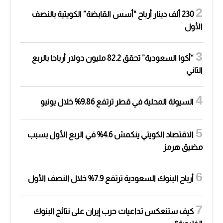
230 ألف دينار أرباح “أسس القابضة” الكويتية بالنصف
الأول
“أكوا السعودية” تحقق 82.2 مليون دولار أرباحا بالربع
الثاني
السيولة المحلية في قطر ترتفع 9.86% خلال يونيو
الاقتصاد الكويتي ينكمش 4.6% في الربع الأول بسبب
مضيق هرمز
أرباح البنوك السعودية ترتفع 7.9% خلال النصف الأول
كيف ستنعكس تداعيات حرب إيران على نتائج البنوك