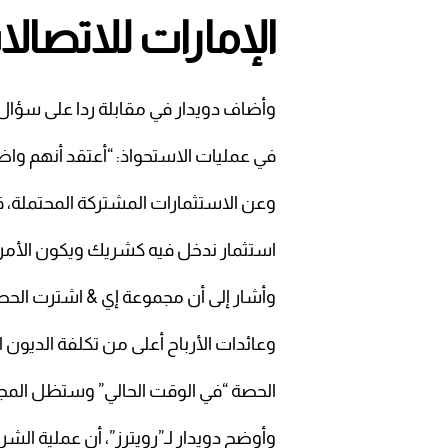
الإمارات للاتصال
وأضاف دويدار في مقابلة ردا على سؤال ع
في عمليات الاستحواذ: “أعتقد أنهم واض
وعن الاستثمارات المشتركة المحتملة، ق
استثمار ندخل فيه كشريك ويكون الأمر م
وأشار إلى أن مجموعة إي & اشترت الحص
وعائدات الأرباح أعلى من تكلفة الديون 
الحصة “في الوقت الحالي” وستظل المج
وأوضح دويدار لـ”رويترز”، أن عملية الشراء بقيمة 4.4 مليار دولار، تم تمويله