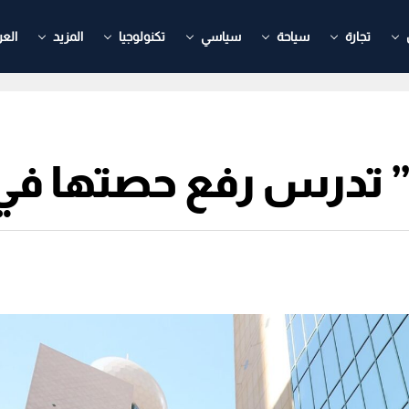
تجارة
سياحة
سياسي
تكنولوجيا
المزيد
العر
 تدرس رفع حصتها في “مو