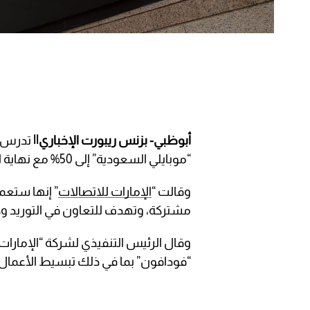
أبوظبي- بزنس ريبورت الإخباري||
تدرس م
“موبايلي السعودية” إلى 50% مع نهاية الربع الثالث من العام الجاري.
وقالت “
الإمارات للاتصالات
” إنها ستعم
مشتركة، وتهدف للتعاون في التوريد وك
وقال الرئيس التنفيذي لشركة “الإمارات ل
“فودافون” بما في ذلك تبسيط الأعمال و