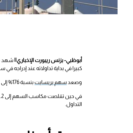
أبوظبي- بزنس ريبورت الإخباري||
شهد سه
كبيرا في بداية تداولاته عند إدراجه في س
وصعد
سهم بريسايت
بنسبة 176% إلى 3.7 درهم، مقارنة مع سعر الطرح البالغ 1.34 درهم.
التداول.