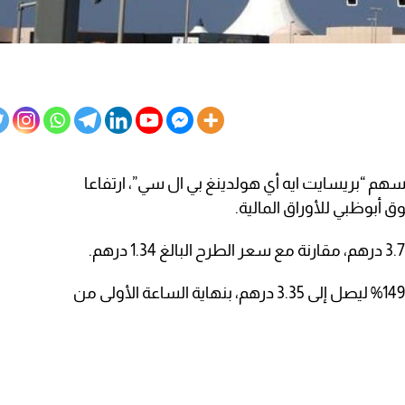
م “بريسايت ایه أي هولدینغ بي ال سي”، ارتفاعا
وق أبوظبي للأوراق المالية.
في حين تقلصت مكاسب السهم إلى 149.2% ليصل إلى 3.35 درهم، بنهاية الساعة الأولى من