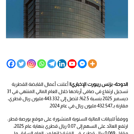
الدوحة- بزنس ريبورت الإخباري||
أعلنت أعمال القابضة القطرية
تسجيل ارتفاع في صافي أرباحها خلال العام المالي المنتهي في 31
ديسمبر 2025 بنسبة 2.5%، لتصل إلى 443.332 مليون ريال قطري،
مقارنة بـ432.547 مليون ريال في عام 2024.
ووفقاً للبيانات المالية السنوية المنشورة على موقع بورصة قطر،
ارتفع العائد على السهم إلى 0.07 ريال قطري بنهاية عام 2025،
مقابل 0.069 ريال قطري في الفترة ذاتها من العام السابق، ما