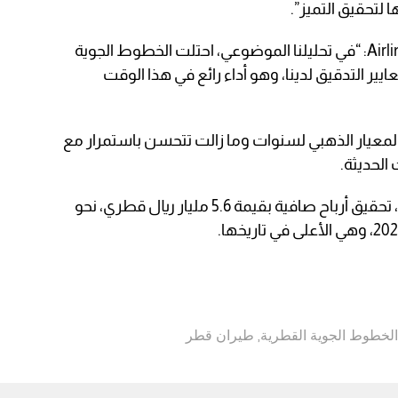
تحقيق التميز”.
وأردف مؤسس شركة AirlineRatings.com: “في تحليلنا الموضوعي، احتلت الخطوط الجوية
يير التدقيق لدينا، وهو أداء رائع في هذا الوقت
المعيار الذهبي لسنوات وما زالت تتحسن باستمرار مع
 الحديثة.
والشهر الماضي، أعلنت الجوية القطرية، تحقيق أرباح صافية بقيمة 5.6 مليار ريال قطري، نحو
الخطوط الجوية القطرية
,
طيران قطر