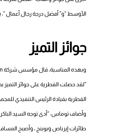
الأوسط “و” أفضل درجة رجال أعمال “، ي
جوائز التميز
وبهذه المناسبة، قال مؤسس شركة AirlineRatings.com ورئيس تحريرها جيفري توماس:
“لقد حصلت القطرية على جوائز التميز بج
القطرية بقيادة الرئيس التنفيذي للمجمو
وأضاف توماس: “أدى توجه السيد الباكر 
طائرات إيرباص وبوينج ، وأصبح المسا