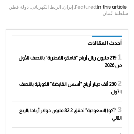
In this article:
Featured
,
إيران
,
الربط الكهربائي
,
دولة قطر
,
سلطنة عُمان
أحدث المقالات
219 مليون ريال أرباح “قامكو القطرية” بالنصف الأول
من 2026
230 ألف دينار أرباح “أسس القابضة” الكويتية بالنصف
الأول
“أكوا السعودية” تحقق 82.2 مليون دولار أرباحا بالربع
الثاني