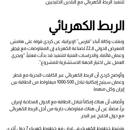
لتنفيذ الربط الكهربائي مع البلدين الخليجيين.
الربط الكهربائي
ونقلت وكالة أنباء “فارس” الإيرانية، عن كردي قوله على هامش
المعرض الدولي الـ22 لصناعة الكهرباء، إن المفاوضات مع
قطر
وعمان قائمة، والدراسات الفنية للتنفيذ قد بدأت فعلياً، “ويجري
العمل على اختيار الجهة الاستشارية للمشروع”.
وأوضح كردي أن الربط الكهربائي عبر الكابلات البحرية مع قطر
وعمان سيتيح إمكانية تبادل 500-1000 ميغاواط من الطاقة بين
إيران وكل منهما.
وأضاف أن هناك إمكاناً لتبادل الطاقة مع الدول المحاذية لإيران
براً، فضلاً عن أن هناك مفاوضات جارية من أجل الربط الكهربائي
مع دول الخليج عبر البحر.
وترتبط خطوط
الكهرباء
في إيران مع خطوط كهرباء 7 دول أخرى