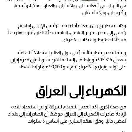
في الجوار؛ هي أفغانستان، وباكستان، والعراق، وتركيا، وأرمينيا،
وأذربيجان، وتركمانستان.
وكانت قطر وإيران وقعت أثناء زيارة الرئيس الإيراني إبراهيم
رئيسي إلى قطر، فبراير الماضي، اتفاقية يبدأ البلدان بموجبها ربطاً
متبادلاً لخطوط وشبكات الكهرباء.
وبينما تتصدر قطر قائمة أعلى دول العالم استهلاكاً للطاقة
بمعدل 15.316 كيلوواط في الساعة للفرد سنوياً، فإن قدرة إيران
على توليد وتوزيع الكهرباء تبلغ نحو 90,000 ميغاواط فقط.
الكهرباء إلى العراق
من جهة أخرى، أكد المدير التنفیذي لشركة توانير استعداد بلاده
لزيادة صادرات الكهرباء إلى العراق، موضحًا أن الصادرات إلى بغداد
تمضي حاليًا، وفق العقد الساري على أساس 5 سنوات.