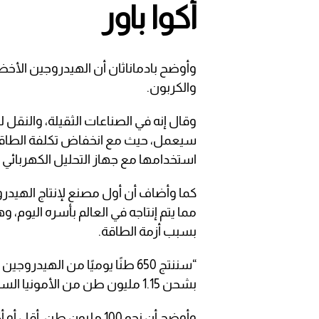
أكوا باور
والكربون.
وقال إنه في الصناعات الثقيلة، والنقل
سيعمل، حيث مع انخفاض تكلفة الطاقة 
استخدامها مع جهاز التحليل الكهربائي ل
مما يتم إنتاجه في العالم بأسره اليوم،
بسبب أزمة الطاقة.
“سننتج 650 طنًا يوميًا من اله
بشحن 1.15 مليون طن من الأمونيا السائلة”، بحسب الرئيس التنفيذي لشركة “أكوا باور”.
وأوضح أن نحو 100 مليون ط