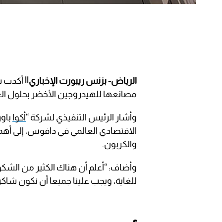
الرياض- بزنس ريبورت الإخباري||
أكدت شر
مصانعها للهيدروجين الأخضر بحلول العام 26
وأشار الرئيس التنفيذي لشركة “
أكوا
باور
الاقتصادي العالمي في دافوس، إلى أهم
والكربون.
وأضاف: “أعلم أن هناك الكثير من الش
للغاية، ويجب علينا جميعا أن نكون شا