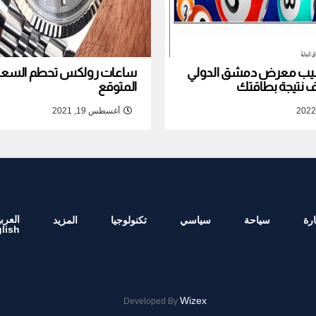
نصيب معرض دمشق الدولي
ساعات رولكس تحطم السعر ا
المتوقع
أغسطس 19, 2021
العربي
رة
سياحة
سياسي
تكنولوجيا
المزيد
lish
Wizex
Developed By