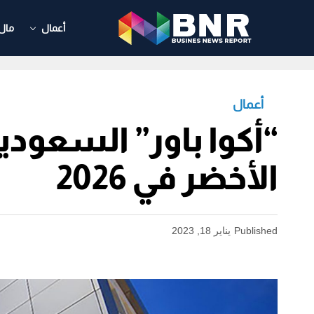
أعمال
مال
أعمال
“أكوا باور” السعود
الأخضر في 2026
Published
يناير 18, 2023