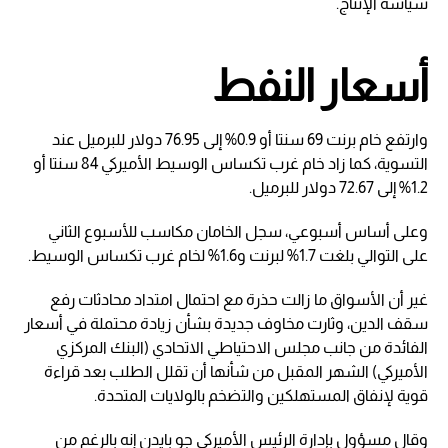
سياسة الإنتاج.
أسعار النفط
وارتفع خام برنت 69 سنتا أو 0.9% إلى 76.95 دولار للبرميل عند
التسوية، كما زاد خام غرب تكساس الوسيط الأميركي 84 سنتا أو
1.2% إلى 72.67 دولار للبرميل.
وعلى أساس أسبوعي، سجل الخامان مكاسب للأسبوع الثاني
على التوالي بلغت 1.7% لبرنت و1.6% لخام غرب تكساس الوسيط.
غير أن الأسواق ما زالت حذرة مع احتمال امتداد محادثات رفع
سقف الدين، وثارت مخاوف جديدة بشأن زيادة محتملة في أسعار
الفائدة من جانب مجلس الاحتياطي الاتحادي (البنك المركزي
الأميركي) الشهر المقبل من شأنها أن تقلل الطلب بعد قراءة
قوية لإنفاق المستهلكين والتضخم بالولايات المتحدة.
وقال مسؤول بإدارة الرئيس الأميركي جو بايدن إنه بالرغم من