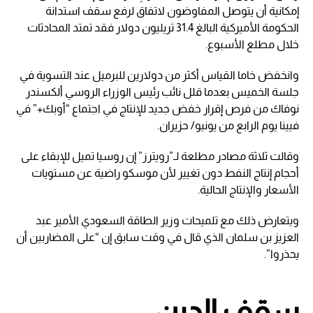
إمكانية أن يتوصل المفاوضون لاتفاق لرفع سقف استدانة
الحكومة الأميركية البالغ 31.4 تريليون دولار فقد تمتد المحادثات
خلال مطلع الأسبوع.
وانخفض خاما القياس أكثر من دولارين للبرميل عند التسوية في
جلسة الخميس بعدما قلل نائب رئيس الوزراء الروسي ألكسندر
نوفاك من فرص إقرار خفض جديد للإنتاج في اجتماع “أوبك+” في
فيينا يوم الرابع من يونيو/ حزيران.
وقالت ثلاثة مصادر مطلعة لـ”رويترز” إن روسيا تميل للإبقاء على
أحجام إنتاج النفط دون تغيير لأن موسكو راضية عن مستويات
الأسعار والإنتاج الحالية.
ويتعارض ذلك مع تلميحات وزير الطاقة السعودي الأمير عبد
العزيز بن سلمان الذي قال في وقت سابق إن “على المضاربين أن
يحذروا”.
سقف الدين