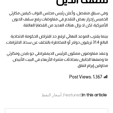
وفي سياق منفصل، وأعلن رئيس مجلس النواب كيفين مكارثي
الخميس إحراز بعض التقدم في مفاوضات رفع سقف الديون
الأميركية، لكن لا يزال هناك العديد من القضايا العالقة.
بينما يقترب الموعد النهائي لرفع حد اقتراض الحكومة الاتحادية
البالغ 31.4 تريليون دولار أو المخاطرة بالتخلف عن سداد الالتزامات.
وعقد مفاوضون ممثلون للرئيس الديمقراطي جو بايدن ومكارثي
ما وصفها الجانبان بمحادثات مثمرة الأربعاء في البيت الأبيض
محاولين إبرام اتفاق.
Post Views:
1٬367
In this article:
Featured
,
أسعار النفط