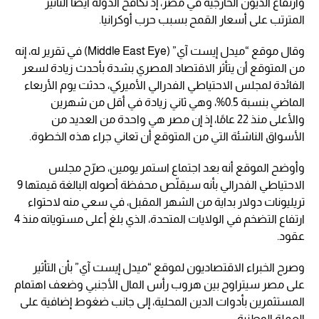
وارتفاع الديون الخارجية في مصر، إذ تكافح الدولة أيضًا التأثير
المترتب على أسعار القمح بسبب حرب أوكرانيا.
وقال موقع “ميدل إيست آي” (Middle East Eye) في تقرير له، إنه
من المتوقع أن يتأثر الاقتصاد المصري بشدة بأحدث زيادة لسعر
الفائدة لمجلس الاحتياطي الفدرالي الأميركي، حدثت يوم الأربعاء
الماضي بنسبة 0.5%، وهي ثاني زيادة في أقل من شهرين
والأعلى منذ 22 عامًا، إذ إن مصر هي واحدة من العديد من
الأسواق الناشئة التي من المتوقع أن تعاني جراء هذه الخطوة.
وأوضح الموقع أنه بعد اجتماع استمر يومين، صرّح مجلس
الاحتياطي الفدرالي بأنه سيقلّص محفظة أصوله البالغة قيمتها 9
تريليونات دولار بداية من الشهر المقبل، في سعي منه لاحتواء
ارتفاع التضخم في الولايات المتحدة، الذي بلغ أعلى مستوياته منذ 4
عقود.
وصرح الخبراء الاقتصاديون لموقع “ميدل إيست آي” بأن التأثير
على مصر سيتراوح بين هروب رأس المال الأجنبي وضعف اهتمام
المستثمرين بأدوات الدين المحلية، إلى جانب ضغوط إضافية على
العملة الوطنية.