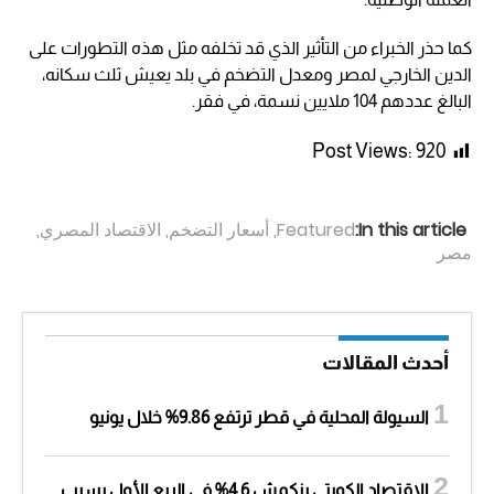
كما حذر الخبراء من التأثير الذي قد تخلفه مثل هذه التطورات على
الدين الخارجي لمصر ومعدل التضخم في بلد يعيش ثلث سكانه،
البالغ عددهم 104 ملايين نسمة، في فقر.
Post Views:
920
In this article:
Featured
,
أسعار التضخم
,
الاقتصاد المصري
,
مصر
أحدث المقالات
السيولة المحلية في قطر ترتفع 9.86% خلال يونيو
الاقتصاد الكويتي ينكمش 4.6% في الربع الأول بسبب