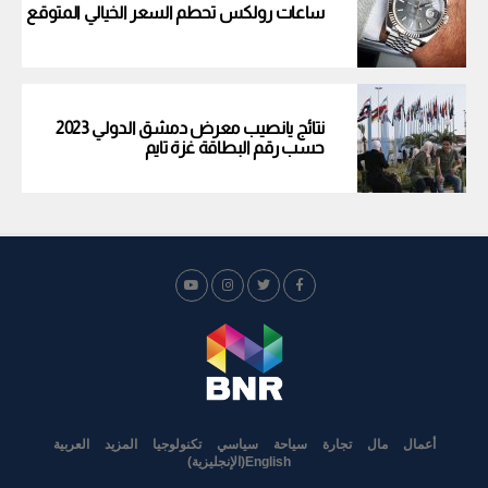
ساعات رولكس تحطم السعر الخيالي المتوقع
نتائج يانصيب معرض دمشق الدولي 2023
حسب رقم البطاقة غزة تايم
أعمال
مال
تجارة
سياحة
سياسي
تكنولوجيا
المزيد
العربية
English
(
الإنجليزية
)