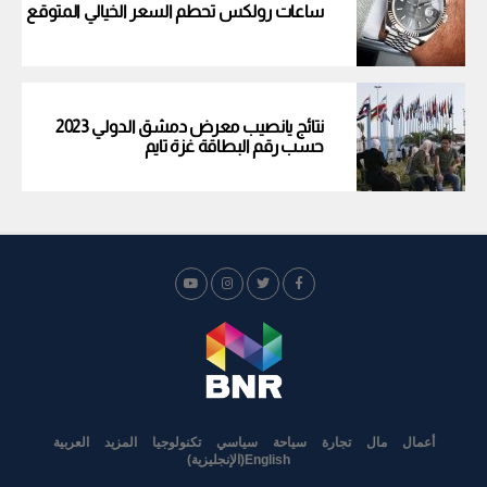
ساعات رولكس تحطم السعر الخيالي المتوقع
نتائج يانصيب معرض دمشق الدولي 2023
حسب رقم البطاقة غزة تايم
أعمال
مال
تجارة
سياحة
سياسي
تكنولوجيا
المزيد
العربية
English
(
الإنجليزية
)