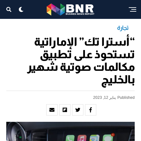
تجارة
“أسترا تك” الإماراتية
تستحوذ على تطبيق
مكالمات صوتية شهير
بالخليج
Published
يناير 12, 2023