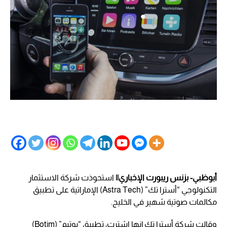
أبوظبي- بزنس ريبورت الإخباري||
استحوذت شركة الاستثمار
التكنولوجي “أسترا تك” (Astra Tech) الإماراتية على تطبيق
مكالمات صوتية شهير في الخليج.
وقالت شركة أسترا تك إنها اشترت، تطبيق “بوتيم” (Botim)