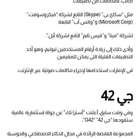
أجانب، المكالمات من تطبيقات
مثل “سكاي بي” (Skype) التابع لشركة “ميكروسوفت”
(Microsoft Corp) و”واتس آب” التابعة
لشركة “ميتا” و”فيس تايم” التابع لشركة أبل”.
وأدى ذلك إلى زيادة أرقام المستخدمين لبوتيم، وهو أحد
التطبيقات القليلة التي يمكن للمقيمين
في الإمارات استخدامها لإجراء مكالمات صوتية عبر الإنترنت.
جي 42
وفي وقت سابق، أعلنت “أسترا تك” عن جولة استثمارية عالمية
ستقودها “جي 42” “G42”،
المجموعة القابضة الرائدة في مجال الذكاء الاصطناعي والحوسبة