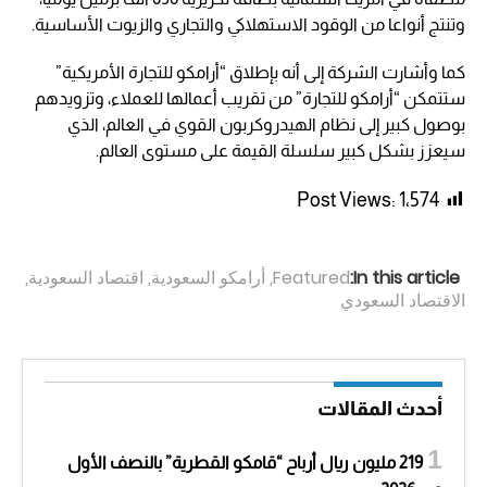
وتنتج أنواعا من الوقود الاستهلاكي والتجاري والزيوت الأساسية.
كما وأشارت الشركة إلى أنه بإطلاق “أرامكو للتجارة الأمريكية”
ستتمكن “أرامكو للتجارة” من تقريب أعمالها للعملاء، وتزويدهم
بوصول كبير إلى نظام الهيدروكربون القوي في العالم، الذي
سيعزز بشكل كبير سلسلة القيمة على مستوى العالم.
Post Views:
1٬574
In this article:
Featured
,
أرامكو السعودية
,
اقتصاد السعودية
,
الاقتصاد السعودي
أحدث المقالات
219 مليون ريال أرباح “قامكو القطرية” بالنصف الأول