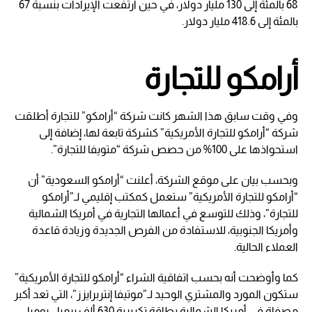
68 بالمئة إلى 130 مليار دولار، في حين ارتفعت الإيرادات بنسبة 67
بالمئة إلى 418.6 مليار دولار.
أرامكو للتجارة
وفي وقت سابق هذا الشهر كانت شركة “أرامكو” للتجارة أطلقت
شركة “أرامكو للتجارة الأمريكية” كشركة تابعة لها، إضافة إلى
استحواذها على 100% من حصص شركة “متويفا للتجارة”.
وبحسب بيان على موقع الشركة، أعلنت “أرامكو السعودية” أن
“أرامكو للتجارة الأمريكية” ستعمل كمكتب إقليمي لـ”أرامكو
للتجارة”، وذلك للتوسع في أعمالها التجارية في أمريكا الشمالية
وأمريكا الجنوبية، للاستفادة من الفرص الجديدة وزيادة قاعدة
العملاء الحالية.
كما وأوضحت أنه بحسب اتفاقية الشراء “أرامكو للتجارة الأمريكية”
ستكون المورد والمشتري الوحيد لـ”موتيفا إنتربرايزز”، التي تعد أكبر
مصفاة في أمريكا الشمالية بطاقة تكريرية 630 ألف برميل يوميا،