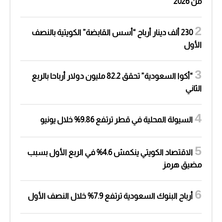
من 2026
230 ألف دينار أرباح “أسس القابضة” الكويتية بالنصف
الأول
“أكوا السعودية” تحقق 82.2 مليون دولار أرباحا بالربع
الثاني
السيولة المحلية في قطر ترتفع 9.86% خلال يونيو
الاقتصاد الكويتي ينكمش 4.6% في الربع الأول بسبب
مضيق هرمز
أرباح البنوك السعودية ترتفع 7.9% خلال النصف الأول