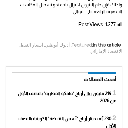
ولذلك فإن خام البترول لا يزال يتجه نحو تسجيل المكاسب
الشهرية الرابعة على التوالي.
Post Views:
1٬277
In this article:
Featured
,
أدنوك أبوظبي
,
أسعار النفط
,
الاقتصاد الإماراتي
أحدث المقالات
219 مليون ريال أرباح “قامكو القطرية” بالنصف الأول
من 2026
230 ألف دينار أرباح “أسس القابضة” الكويتية بالنصف
الأول