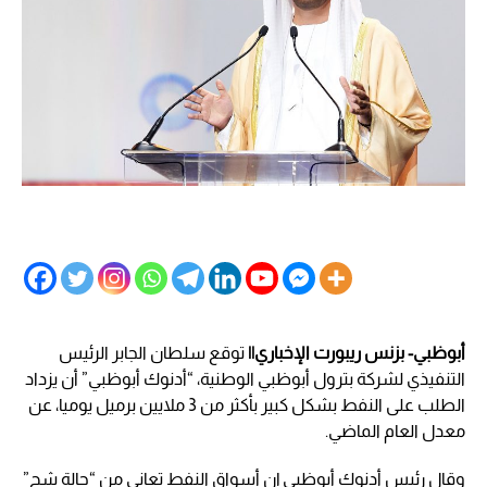
أبوظبي- بزنس ريبورت الإخباري||
توقع سلطان الجابر الرئيس
التنفيذي لشركة بترول أبوظبي الوطنية، “أدنوك أبوظبي” أن يزداد
الطلب على النفط بشكل كبير بأكثر من 3 ملايين برميل يوميا، عن
معدل العام الماضي.
وقال رئيس أدنوك أبوظبي إن أسواق النفط تعاني من “حالة شح”