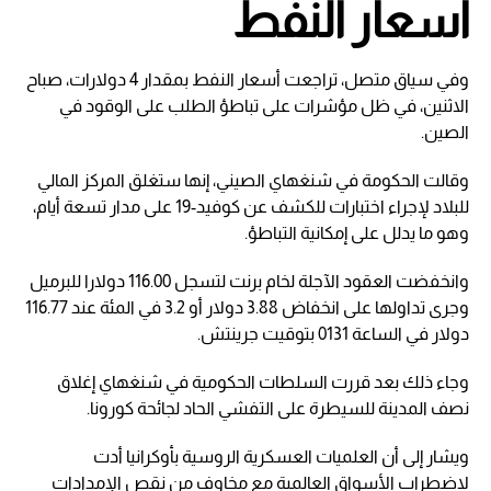
أسعار النفط
وفي سياق متصل، تراجعت أسعار النفط بمقدار 4 دولارات، صباح
الاثنين، في ظل مؤشرات على تباطؤ الطلب على الوقود في
الصين.
وقالت الحكومة في شنغهاي الصيني، إنها ستغلق المركز المالي
للبلاد لإجراء اختبارات للكشف عن كوفيد-19 على مدار تسعة أيام،
وهو ما يدلل على إمكانية التباطؤ.
وانخفضت العقود الآجلة لخام برنت لتسجل 116.00 دولارا للبرميل
وجرى تداولها على انخفاض 3.88 دولار أو 3.2 في المئة عند 116.77
دولار في الساعة 0131 بتوقيت جرينتش.
وجاء ذلك بعد قررت السلطات الحكومية في شنغهاي إغلاق
نصف المدينة للسيطرة على التفشي الحاد لجائحة كورونا.
ويشار إلى أن العلميات العسكرية الروسية بأوكرانيا أدت
لاضطراب الأسواق العالمية مع مخاوف من نقص الإمدادات