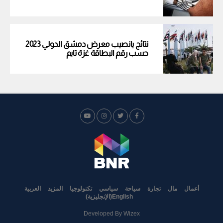
نتائج يانصيب معرض دمشق الدولي 2023
حسب رقم البطاقة غزة تايم
أعمال
مال
تجارة
سياحة
سياسي
تكنولوجيا
المزيد
العربية
English
(
الإنجليزية
)
Developed By
Wizex