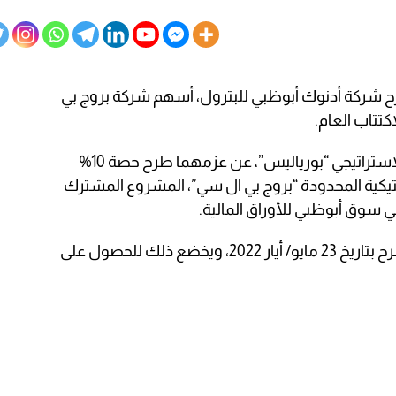
شركة أدنوك أبوظبي للبترول، أسهم شركة بروج بي
كتتاب العام.
وقال شركة أدنوك أبوظبي وشريكها الاستراتيجي “بورياليس”، عن عزمهما طرح حصة 10%
يكية المحدودة “بروج بي ال سي”، المشروع المشترك
في سوق أبوظبي للأوراق المالية.
في حين، سيبدأ الاكتتاب على أسهم الطرح بتاريخ 23 مايو/ أيار 2022، ويخضع ذلك للحصول على