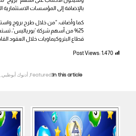
بالإضافة إلى المؤسسات الاستثمارية الع
كما وأضاف: “من خلال طرح بروج واستثمار
25% من أسهم شركة ’بورياليس‘، تستع
قطاع البتروكيماويات خلال العقود القا
Post Views:
1٬470
In this article:
Featured
,
أدنوك أبوظبي
,