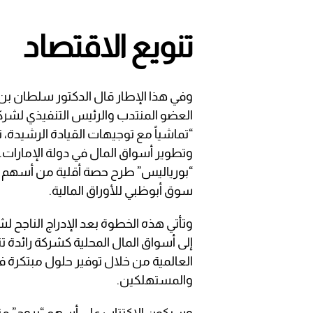
تنويع الاقتصاد
وفي هذا الإطار قال الدكتور سلطان بن أح
العضو المنتدب والرئيس التنفيذي لشرك
“تماشياً مع توجيهات القيادة الرشيدة، 
وتطوير أسواق المال في دولة الإمارات.
“بورياليس” طرح حصة أقلية من أسهم ش
سوق أبوظبي للأوراق المالية.
وتأتي هذه الخطوة بعد الإدراج الناجح لش
إلى أسواق المال المحلية كشركة رائدة ت
العالمية من خلال توفير حلول مبتكرة في
والمستهلكين.
وسيكون الاكتتاب على أسهم “بروج” متاح