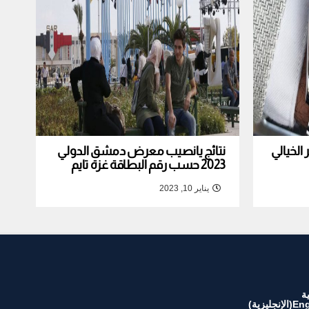
لخيالي
نتائج يانصيب معرض دمشق الدولي
2023 حسب رقم البطاقة غزة تايم
يناير 10, 2023
ة
Eng
(
الإنجليزية
)