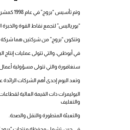
وتم تأسيس “بروج” في عام 1998 كمشروع مشترك بين شركة أدنوك أبوظبي وشركة
“بورياليس” لتجمع نقاط القوة والخبرة ا
وتتكون “بروج” من شركتين هما شركة “أ
في أبوظبي، والتي تتولى عمليات إنتاج ا
سنغافورة والتي تتولى مسؤولية أعمال 
وتعد اليوم إحدى أهم الشركات الرائدة عا
البوليمرات ذات القيمة العالية لقطاعات 
والتغليف
والتعبئة المتطورة والنقل والصحة.
في حين، تشمل محفظة منتجات “بروج” مادت