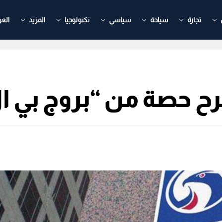
تجارة
سياحة
سياسي
تكنولوجيا
المزيد
العر
ح حصة من “بروج بي ا