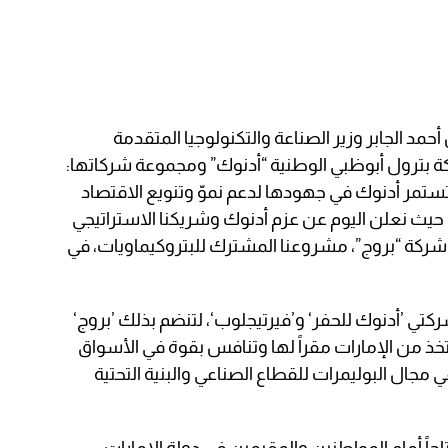
مد الجابر وزير الصناعة والتكنولوجيا المتقدمة
ة بترول أبوظبي الوطنية “أدنوك” ومجموعة شركاتها:
تستمر أدنوك في جهودها لدعم نموّ وتنويع الاقتصاد
 حيث نعلن اليوم عن عزم أدنوك وشريكنا الاستراتيجي
ركة “بروج”، مشروعنا المشترك للبتروكيماويات، في
ركتي ’أدنوك للحفر‘ و’فيرتيجلوب‘، لتنضم بذلك ’بروج‘
تخذ من الإمارات مقراً لها وتنافس بقوة في الأسواق
 مجال البوليمرات للقطاع الصناعي والبنية التحتية
اً أمام المواطنين والمقيمين في دولة الإمارات،