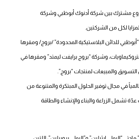
لمزايا لكل من الشركتين.
بوظبي للدائن البلاستيكية المحدودة” /بروج/ ومقرها
لبتروكيماويات، وشركة “بروج برايفت ليمتد” ومقرها في
التسويق والمبيعات لمنتجات “بروج”.
لمياً في مجال توفير الحلول المبتكرة والمتنوعة من
عدّة تشمل الزراعة والبناء والإنشاء والطاقة
ي “البولي إيثيلين” و”البولي بروبيلين”، اللتين